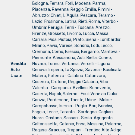
Bologna, Ferrara, Forli, Modena, Parma,
Piacenza, Ravenna, Reggio Emilia, Rimini -
Abruzzo: Chieti, L´Aquila, Pescara, Teramo -
Lazio: Frosinone, Latina, Rieti, Roma, Viterbo -
Umbria: Perugia, Terni - Toscana: Arezzo,
Firenze, Grosseto, Livorno, Lucca, Massa
Carrara, Pisa, Pistoia, Prato, Siena - Lombardia:
Milano, Pavia, Varese, Sondrio, Lodi, Lecco,
Cremona, Como, Brescia, Bergamo, Mantova -
Piemonte: Alessandria, Asti, Biella, Cuneo,
Vendita
Novara, Torino, Verbania, Vercelli - Liguria:
Auto
Genova, Imperia, La Spezia, Savona - Basilicata:
Usate
Matera, Potenza - Calabria: Catanzaro,
Cosenza, Crotone, Reggio Calabria, Vibo
Valentia - Campania: Avellino, Benevento,
Caserta, Napoli, Salerno - Friuli Venezia Giulia:
Gorizia, Pordenone, Trieste, Udine - Molise:
Campobasso, Isernia - Puglia: Bari, Brindisi,
Foggia, Lecce, Taranto - Sardegna: Cagliari,
Nuoro, Oristano, Sassari - Sicilia: Agrigento,
Caltanissetta, Catania, Enna, Messina, Palermo,
Ragusa, Siracusa, Trapani - Trentino Alto Adige: