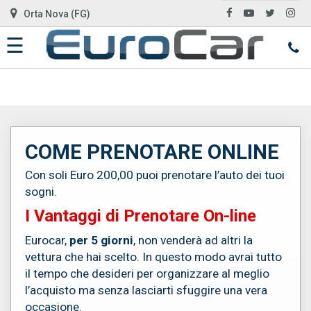
Orta Nova (FG)
☰
HOME
AUTO
IN
ARRIVO
COME PRENOTARE ONLINE
CHI
Con soli Euro 200,00 puoi prenotare l’auto dei tuoi
sogni.
SIAMO
I Vantaggi di Prenotare On-line
SERVIZI
Eurocar,
per 5 giorni
, non venderà ad altri la
vettura che hai scelto. In questo modo avrai tutto
il tempo che desideri per organizzare al meglio
DOVE
l’acquisto ma senza lasciarti sfuggire una vera
SIAMO
occasione.