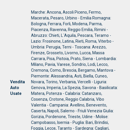
Marche: Ancona, Ascoli Piceno, Fermo,
Macerata, Pesaro, Urbino - Emilia Romagna:
Bologna, Ferrara, Forli, Modena, Parma,
Piacenza, Ravenna, Reggio Emilia, Rimini -
Abruzzo: Chieti, L´Aquila, Pescara, Teramo -
Lazio: Frosinone, Latina, Rieti, Roma, Viterbo -
Umbria: Perugia, Terni - Toscana: Arezzo,
Firenze, Grosseto, Livorno, Lucca, Massa
Carrara, Pisa, Pistoia, Prato, Siena - Lombardia:
Milano, Pavia, Varese, Sondrio, Lodi, Lecco,
Cremona, Como, Brescia, Bergamo, Mantova -
Piemonte: Alessandria, Asti, Biella, Cuneo,
Vendita
Novara, Torino, Verbania, Vercelli - Liguria:
Auto
Genova, Imperia, La Spezia, Savona - Basilicata:
Usate
Matera, Potenza - Calabria: Catanzaro,
Cosenza, Crotone, Reggio Calabria, Vibo
Valentia - Campania: Avellino, Benevento,
Caserta, Napoli, Salerno - Friuli Venezia Giulia:
Gorizia, Pordenone, Trieste, Udine - Molise:
Campobasso, Isernia - Puglia: Bari, Brindisi,
Foggia, Lecce, Taranto - Sardegna: Cagliari,