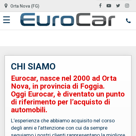
Orta Nova (FG)
☰
HOME
AUTO
IN
ARRIVO
CHI SIAMO
CHI
Eurocar, nasce nel 2000 ad Orta
SIAMO
Nova, in provincia di Foggia.
Oggi Eurocar, è diventato un punto
SERVIZI
di riferimento per l’acquisto di
automobili.
L’esperienza che abbiamo acquisito nel corso
DOVE
degli anni e l’attenzione con cui da sempre
SIAMO
seguiamo i nostri clienti rappresentano la migliore