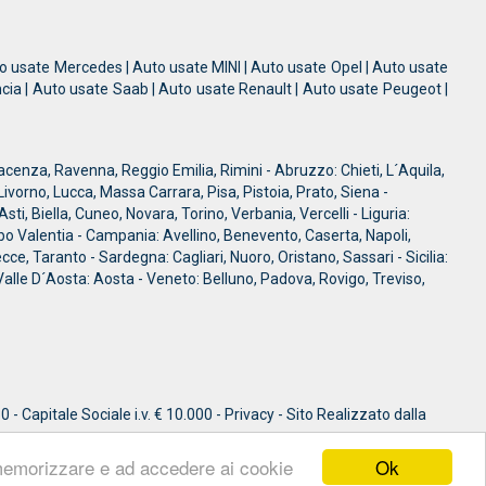
o usate Mercedes | Auto usate MINI | Auto usate Opel | Auto usate
cia | Auto usate Saab | Auto usate Renault | Auto usate Peugeot |
enza, Ravenna, Reggio Emilia, Rimini - Abruzzo: Chieti, L´Aquila,
ivorno, Lucca, Massa Carrara, Pisa, Pistoia, Prato, Siena -
 Biella, Cuneo, Novara, Torino, Verbania, Vercelli - Liguria:
bo Valentia - Campania: Avellino, Benevento, Caserta, Napoli,
ecce, Taranto - Sardegna: Cagliari, Nuoro, Oristano, Sassari - Sicilia:
Valle D´Aosta: Aosta - Veneto: Belluno, Padova, Rovigo, Treviso,
pitale Sociale i.v. € 10.000 - Privacy - Sito Realizzato dalla
Ok
a memorizzare e ad accedere ai cookie