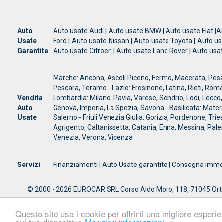
Auto
Auto usate Audi | Auto usate BMW | Auto usate Fiat |A
Usate
Ford | Auto usate Nissan | Auto usate Toyota | Auto u
Garantite
Auto usate Citroen | Auto usate Land Rover | Auto usa
Marche: Ancona, Ascoli Piceno, Fermo, Macerata, Pesaro
Pescara, Teramo - Lazio: Frosinone, Latina, Rieti, Roma
Vendita
Lombardia: Milano, Pavia, Varese, Sondrio, Lodi, Lecco
Auto
Genova, Imperia, La Spezia, Savona - Basilicata: Mater
Usate
Salerno - Friuli Venezia Giulia: Gorizia, Pordenone, Trie
Agrigento, Caltanissetta, Catania, Enna, Messina, Pale
Venezia, Verona, Vicenza
Servizi
Finanziamenti | Auto Usate garantite | Consegna immedia
© 2000 - 2026 EUROCAR SRL Corso Aldo Moro, 118, 71045 Orta No
Questo sito usa i cookie per offrirti una migliore esper
sul tuo dispositivo
Maggiori informazioni