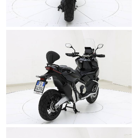
a doppia frizione DCT con altri programmi di cambio
marcia inseriti nei Riding Mode. Rispetto al prototipo
precedente, questo modello ha maggior capacità di
carico ed è dotato di una presa USB di tipo C.
✔️ Grazie al cavo presente sul display, c'è la possibilità
di poter caricare senza problemi il proprio smartphone
e con la presenza della funzione Bluetooth è si
possono effettuare chiamate ed ascoltare
comodamente la musica quando si è in viaggio, senza
distrarsi.
✔️ L'Honda X-ADV ha un peso di 236 kg ed è capace di
coprire in 3,2 secondi circa 50 metri e raggiunge una
velocità massima di circa 160 km/h.
✔️ Il serbatoio contiene 13,2 litri di carburante, per
un'autonomia di viaggio di almeno 370 km. Dal punto di
vista della sicurezza, gli indicatori di segnalano anche
la frenata di emergenza quando si tocca la velocità di
almeno 53 km/h.