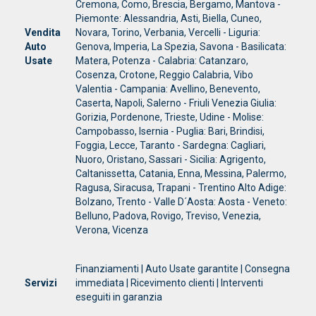
Cremona, Como, Brescia, Bergamo, Mantova -
Piemonte: Alessandria, Asti, Biella, Cuneo,
Vendita
Novara, Torino, Verbania, Vercelli - Liguria:
Auto
Genova, Imperia, La Spezia, Savona - Basilicata:
Usate
Matera, Potenza - Calabria: Catanzaro,
Cosenza, Crotone, Reggio Calabria, Vibo
Valentia - Campania: Avellino, Benevento,
Caserta, Napoli, Salerno - Friuli Venezia Giulia:
Gorizia, Pordenone, Trieste, Udine - Molise:
Campobasso, Isernia - Puglia: Bari, Brindisi,
Foggia, Lecce, Taranto - Sardegna: Cagliari,
Nuoro, Oristano, Sassari - Sicilia: Agrigento,
Caltanissetta, Catania, Enna, Messina, Palermo,
Ragusa, Siracusa, Trapani - Trentino Alto Adige:
Bolzano, Trento - Valle D´Aosta: Aosta - Veneto:
Belluno, Padova, Rovigo, Treviso, Venezia,
Verona, Vicenza
Finanziamenti | Auto Usate garantite | Consegna
Servizi
immediata | Ricevimento clienti | Interventi
eseguiti in garanzia