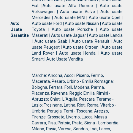
Fiat |Auto usate Alfa Romeo | Auto usate
Volkswagen | Auto usate Volvo | Auto usate
Mercedes | Auto usate MINI | Auto usate Opel |
Auto
Auto usate Ford | Auto usate Nissan | Auto usate
Usate
Toyota | Auto usate Porsche | Auto usate
Garantite
Maserati | Auto usate Jaguar | Auto usate Lancia
| Auto usate Saab | Auto usate Renault | Auto
usate Peugeot | Auto usate Citroen | Auto usate
Land Rover | Auto usate Honda | Auto usate
Smart | Auto Usate Vendita
Marche: Ancona, Ascoli Piceno, Fermo,
Macerata, Pesaro, Urbino - Emilia Romagna:
Bologna, Ferrara, Forli, Modena, Parma,
Piacenza, Ravenna, Reggio Emilia, Rimini -
Abruzzo: Chieti, L´Aquila, Pescara, Teramo -
Lazio: Frosinone, Latina, Rieti, Roma, Viterbo -
Umbria: Perugia, Terni - Toscana: Arezzo,
Firenze, Grosseto, Livorno, Lucca, Massa
Carrara, Pisa, Pistoia, Prato, Siena - Lombardia:
Milano, Pavia, Varese, Sondrio, Lodi, Lecco,