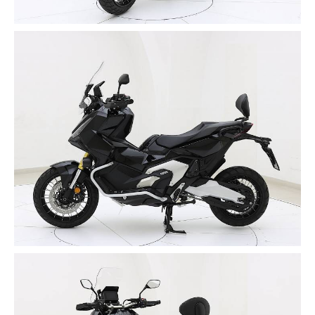
Luce da Terra: 165 mm
Lunghezza: 2.215 mm
Larghezza: 940 mm
Altezza: 1.370 mm
✔️ MOTORE
Configurazione Cilindri: 2 Cilindri in Parallelo
Distribuzione: Singolo albero a camme in testa
Numero valvole: 8
Raffreddamento: Liquido
Alimentazionne: Iniezione Elettronica
Alesaggio per Corsa: 77mm x 80mm
Rapporto di Compressione: 10.7:1
Velocità Massima: 160 Km/h
Emissioni di Co2: 85 g/km
Frizione: Multidisco doppia a bagno d'olio
Cambio: Automatico a doppia Friziione
Trasmissione DCT a 6 Rapporti
Avviamento: Elettrico
Olio: 10W30 MA (MC OIL - 1L) 3,4 Litri