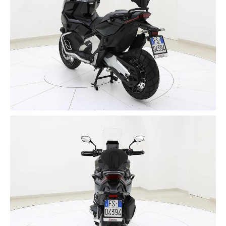
✔️ CAPACITA'
Capacità Serbatoio: 13,2 Litri
Combustibile: Benzina
Consumo 27,8 KM/L
✔️ CICLISTICA
ABS
Freno Anteriore: 296 mm
Freno Posteriore: 240 mm
✔️ Razze: A Raggi Tangenziali in Acciaio
Pneumatico Anteriore: 120/70-17M/C (58H)
Pneumatico Posteriore: 160/60-15M/C (67H)
Sospensione Anteriore: Forcella Rovesciata da 41 mm
Corsa 130 mm
Sospensione Posteriore: Monoammortizzatore con
Pro-Link da 150 mm
✔️ Il modello garantisce inoltre la possibilità di cambio