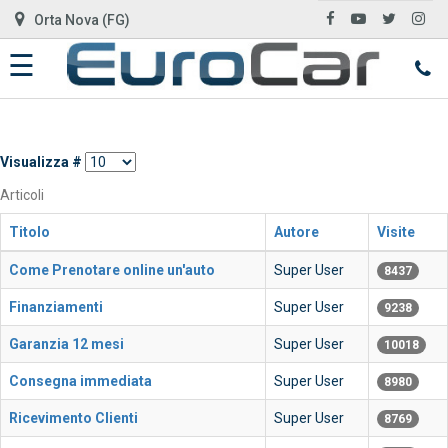
Orta Nova (FG)
☰
HOME
AUTO
Visualizza #
IN
Articoli
ARRIVO
Titolo
Autore
Visite
CHI
Come Prenotare online un'auto
Super User
8437
SIAMO
Finanziamenti
Super User
9238
SERVIZI
Garanzia 12 mesi
Super User
10018
Consegna immediata
Super User
8980
DOVE
Ricevimento Clienti
Super User
8769
SIAMO