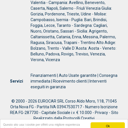
Valentia - Campania: Avellino, Benevento,
Caserta, Napoli, Salerno - Friuli Venezia Giulia:
Gorizia, Pordenone, Trieste, Udine - Molise:
Campobasso, Isernia - Puglia: Bari, Brindisi,
Foggia, Lecce, Taranto - Sardegna: Cagliari,
Nuoro, Oristano, Sassari - Sicilia: Agrigento,
Caltanissetta, Catania, Enna, Messina, Palermo,
Ragusa, Siracusa, Trapani - Trentino Alto Adige:
Bolzano, Trento - Valle D´Aosta: Aosta - Veneto:
Belluno, Padova, Rovigo, Treviso, Venezia,
Verona, Vicenza
Finanziamenti | Auto Usate garantite | Consegna
Servizi
immediata | Ricevimento clienti | Interventi
eseguiti in garanzia
© 2000 - 2026 EUROCAR SRL Corso Aldo Moro, 118, 71045
Orta Nova FG - Partita IVA 03947530717 - Numero Iscrizione
REA FG-287730 - Capitale Sociale i.v. € 10.000 - Privacy - Sito
Realizzato dalla Protocolli Creativi
Questo sito usa i cookie per offrirti una migliore esperienza
Ok