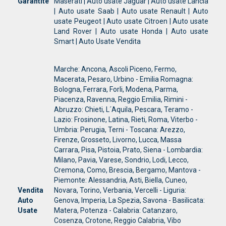
Garantite
Maserati | Auto usate Jaguar | Auto usate Lancia
| Auto usate Saab | Auto usate Renault | Auto
usate Peugeot | Auto usate Citroen | Auto usate
Land Rover | Auto usate Honda | Auto usate
Smart | Auto Usate Vendita
Marche: Ancona, Ascoli Piceno, Fermo,
Macerata, Pesaro, Urbino - Emilia Romagna:
Bologna, Ferrara, Forli, Modena, Parma,
Piacenza, Ravenna, Reggio Emilia, Rimini -
Abruzzo: Chieti, L´Aquila, Pescara, Teramo -
Lazio: Frosinone, Latina, Rieti, Roma, Viterbo -
Umbria: Perugia, Terni - Toscana: Arezzo,
Firenze, Grosseto, Livorno, Lucca, Massa
Carrara, Pisa, Pistoia, Prato, Siena - Lombardia:
Milano, Pavia, Varese, Sondrio, Lodi, Lecco,
Cremona, Como, Brescia, Bergamo, Mantova -
Piemonte: Alessandria, Asti, Biella, Cuneo,
Vendita
Novara, Torino, Verbania, Vercelli - Liguria:
Auto
Genova, Imperia, La Spezia, Savona - Basilicata:
Usate
Matera, Potenza - Calabria: Catanzaro,
Cosenza, Crotone, Reggio Calabria, Vibo