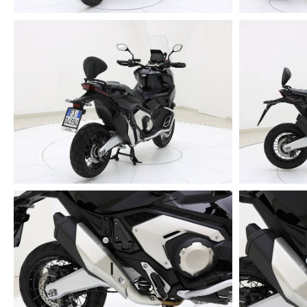
Distribuzione: Singolo albero a camme in testa
Numero valvole: 8
Raffreddamento: Liquido
Alimentazionne: Iniezione Elettronica
Alesaggio per Corsa: 77mm x 80mm
Rapporto di Compressione: 10.7:1
Velocità Massima: 160 Km/h
Emissioni di Co2: 85 g/km
Frizione: Multidisco doppia a bagno d'olio
Cambio: Automatico a doppia Friziione
Trasmissione DCT a 6 Rapporti
Avviamento: Elettrico
Olio: 10W30 MA (MC OIL - 1L) 3,4 Litri
✔️ CAPACITA'
Capacità Serbatoio: 13,2 Litri
Combustibile: Benzina
Consumo 27,8 KM/L
✔️ CICLISTICA