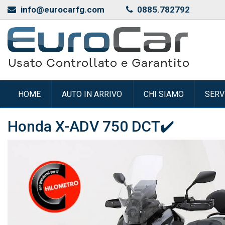
info@eurocarfg.com
0885.782792
HOME
AUTO IN ARRIVO
CHI SIAMO
SERV
Honda X-ADV
750 DCT✔️