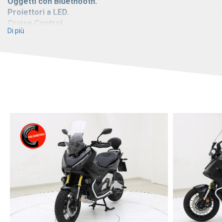
Oggetti con Bluethooth.
Proiettori a LED.
Cruise Control.
Di più
Tipo di Telaio - A Diamante in Tubi di Acciaio
Colore: Black Metallic
Cilindrata: 745 cc
4 Tempi
✔️ PESO E DIMENSIONI
Peso col Pieno: 236 kg
Interasse: 1.590 mm
Altezza Sella: 820 mm
Avancorsa: 104 mm
Luce da Terra: 165 mm
Lunghezza: 2.215 mm
Larghezza: 940 mm
Altezza: 1.370 mm
✔️ MOTORE
Configurazione Cilindri: 2 Cilindri in Parallelo