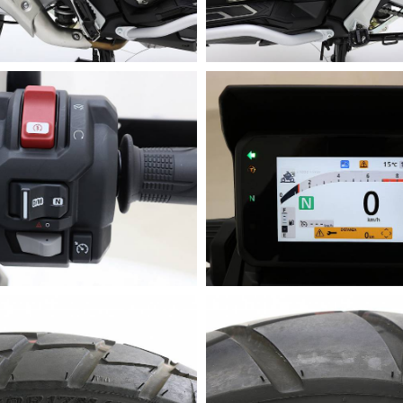
Corsa 130 mm
Link da 150 mm
 a doppia frizione DCT con altri programmi di cambio marcia i
 di una presa USB di tipo C.
ità di poter caricare senza problemi il proprio smartphone
quando si è in viaggio, senza distrarsi.
rire in 3,2 secondi circa 50 metri e raggiunge una velocità
utonomia di viaggio di almeno 370 km. Dal punto di vista dell
.