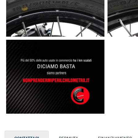
CONTATTACI al 333 4819190 per prenotare un appuntame
Eurocar ti aspetta ad Orta Nova, Corso Aldo Moro, 118.