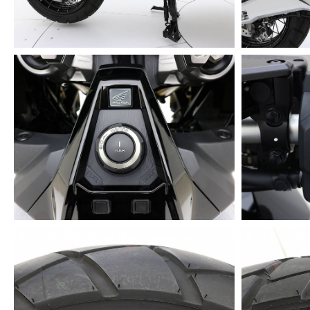
ABS
Freno Anteriore: 296 mm
Freno Posteriore: 240 mm
✔️ Razze: A Raggi Tangenziali in Acciaio
Pneumatico Anteriore: 120/70-17M/C (58H)
Pneumatico Posteriore: 160/60-15M/C (67H)
Sospensione Anteriore: Forcella Rovesciata da 41 mm 
Sospensione Posteriore: Monoammortizzatore con Pro-
✔️ Il modello garantisce inoltre la possibilità di cambio
questo modello ha maggior capacità di carico ed è dotato
✔️ Grazie al cavo presente sul display, c'è la possibil
effettuare chiamate ed ascoltare comodamente la musica 
✔️ L'Honda X-ADV ha un peso di 236 kg ed è capace di cop
✔️ Il serbatoio contiene 13,2 litri di carburante, per un'a
emergenza quando si tocca la velocità di almeno 53 km/h